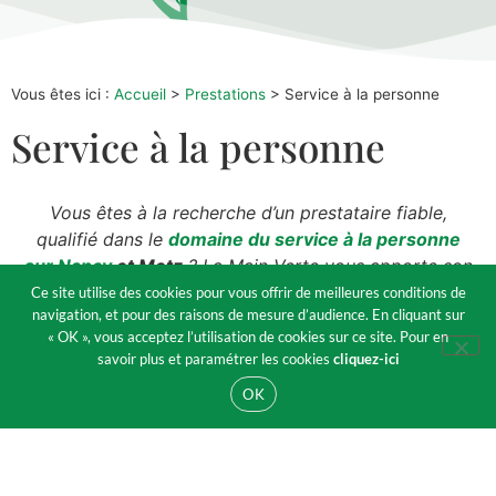
Vous êtes ici :
Accueil
>
Prestations
>
Service à la personne
Service à la personne
Vous êtes à la recherche d’un prestataire fiable,
qualifié dans le
domaine du service à la personne
sur Nancy
et Metz
? La Main Verte vous apporte son
savoir-faire et son expérience pour vous
Ce site utilise des cookies pour vous offrir de meilleures conditions de
navigation, et pour des raisons de mesure d’audience. En cliquant sur
accompagner dans l’entretien des jardins.
« OK », vous acceptez l’utilisation de cookies sur ce site. Pour en
savoir plus et paramétrer les cookies
cliquez-ici
Profitez d'un jardin bien
OK
entretenu tout au long de
l'année